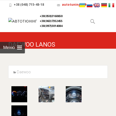
+38 (048) 715-48-18
autotuning-x@ukr.net
Skip to
+38(050)3160650
content
Найти:
+38(063)7352455
+38(097)3014084
DAEWOO LANOS
Меню
Daewoo