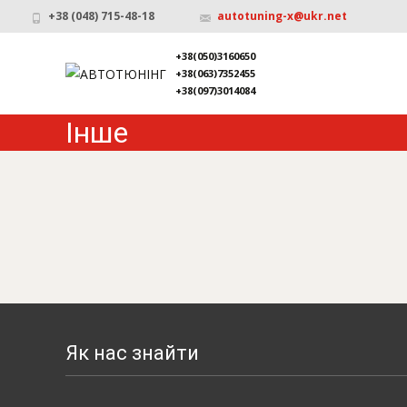
+38 (048) 715-48-18
autotuning-x@ukr.net
+38(050)3160650
+38(063)7352455
+38(097)3014084
Інше
Як нас знайти