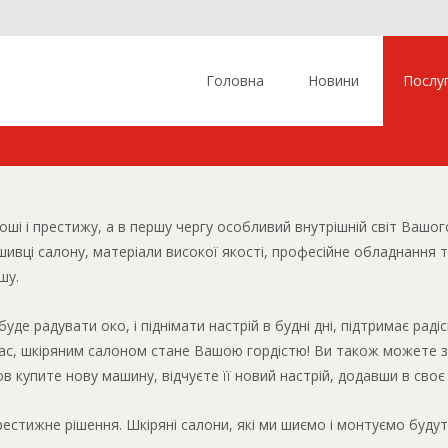
Skip to content
Головна
Новини
Послу
ші і престижу, а в першу чергу особливий внутрішній світ Вашог
шивці салону, матеріали високої якості, професійне обладнанн
шу.
е радувати око, і піднімати настрій в будні дні, підтримає раді
Вас, шкіряним салоном стане Вашою гордістю! Ви також можете з
купите нову машину, відчуєте її новий настрій, додавши в своє ж
престижне рішення. Шкіряні салони, які ми шиємо і монтуємо буд