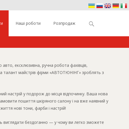
Найти:
ги
Наші роботи
Розпродаж
о авто, ексклюзивна, ручна робота фахівців,
я та талант майстрів фірми «АВТОТЮНІНГ» зроблять з
сний настрій у подорож до місця відпочинку. Ваша нова
амовити пошиття шкіряного салону і на вже наявний у
иття нові тони, фарби і настрій!
уть виглядати бездоганно — у чому ви легко зможете