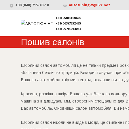
+38 (048) 715-48-18
autotuning-x@ukr.net
+38(050)3160650
+38(063)7352455
+38(097)3014084
Пошив салонів
Шкіряний салон автомобіля це не тільки предмет розко
збагачена безліччю традицій. Використовувані при об
Вашого автомобіля твір мистецтва, вклавши нього ду
Красива, розкішна шкіра Вашого улюбленого кольору буд
машина з індивідуальним, створеним спеціально для 
Вас автомобіль. Оновивши салон автомобіля, Ви немов 
Шкіряний салон ніколи не вийде з моди, це стильне і 