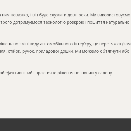
 ним неважко, і він буде служити довгі роки. Ми використовуємо
 строго дотримуємося технологію розкрою і пошиття натуральної
шень по зміні виду автомобільного інтер’єру, це перетяжка (замін
біля, стійок, ручок, приладової дошки. Ми можемо обтягнути аб
айефективніший і практичне рішення по тюнингу салону.