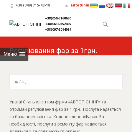
+38 (048) 715-48-18
autotuning-x@ukr.net
Skip to
+38(050)3160650
content
Найти:
+38(063)7352455
+38(097)3014084
Регулювання фар за 1грн.
Меню
Акції
Увага! Стань клієнтом фірми «АВТОТЮНІНГ» та
отримай регулювання фар за 1 грн.! Послуга надається
за бажанням клієнта. Кодове слово «Фара». За
необхідності, послуги з ремонту фар надаються
додатково та сплачуються окремо.